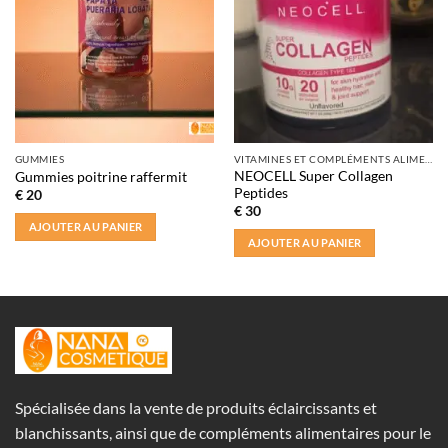
GUMMIES
VITAMINES ET COMPLÉMENTS ALIMENTAIRES
NEOCELL Super Collagen
Gummies poitrine raffermit
Peptides
€
20
€
30
AJOUTER AU PANIER
AJOUTER AU PANIER
Spécialisée dans la vente de produits éclaircissants et
blanchissants, ainsi que de compléments alimentaires pour le