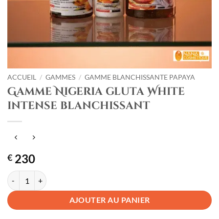
ACCUEIL
/
GAMMES
/
GAMME BLANCHISSANTE PAPAYA
Gamme Nigeria gluta White
intense blanchissant
230
€
quantité de Gamme Nigeria gluta White intense blanchissant
AJOUTER AU PANIER