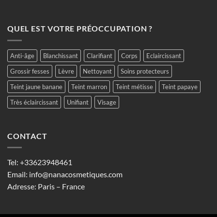
QUEL EST VOTRE PRÉOCCUPATION ?
Anti-âge
Blanchissant
Clarifiant
Corps
Eclaircissant
Grossir fesses
Lèvre
Nettoyant
Soins protecteurs
Teint jaune banane
Teint marron
Teint métisse
Teint papaye
Très éclaircissant
Unifiant
Visage
CONTACT
Tel:
+33623948461
Email:
info@nanacosmetiques.com
Adresse: Paris – France